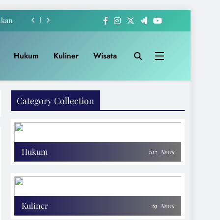
hkan
-222
akat
Hukum
Kuliner
Wisata
Apem
hkan
Category Collection
-222
akat
Hukum
102
News
Kuliner
29
News