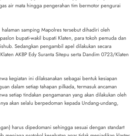
as air mata hingga pengerahan tim bermotor pengurai
i halaman samping Mapolres tersebut dihadiri oleh
paslon bupati-wakil bupati Klaten, para tokoh pemuda dan
Dishub. Sedangkan pengambil apel dilakukan secara
s Klaten AKBP Edy Suranta Sitepu serta Dandim 0723/Klaten
a kegiatan ini dilaksanakan sebagai bentuk kesiapan
uan dalam setiap tahapan pilkada, termasuk ancaman
hwa setiap tindakan pengamanan yang akan dilakukan oleh
ainnya akan selalu berpedoman kepada Undang-undang,
gan) harus dipedomani sehingga sesuai dengan standart
ib menjaga protokol kesehatan agar tidak menjadikan klaster