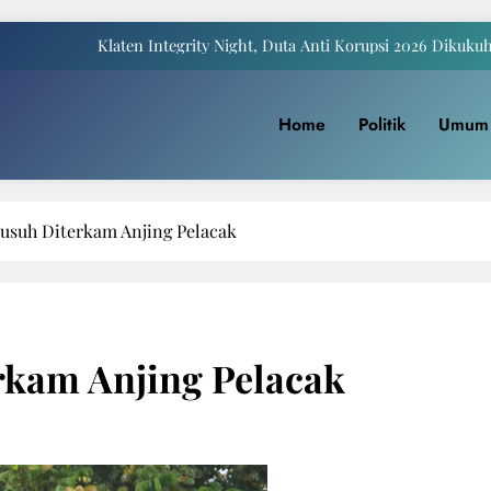
Klaten Integrity Night, Duta Anti Korupsi 2026 Dikuku
Payung Juwiring Tampil Dalam Puncak Peringatan Hari Jadi Klaten Ke
a Komite I DPD RI Muhdi: Pendidikan Harus Dinikmati Semua Masyar
Home
Politik
Umum
Yaqowiyu, Menko Perekonomian Ikut Sebar Ribuan 
Klaten Integrity Night, Duta Anti Korupsi 2026 Dikuku
usuh Diterkam Anjing Pelacak
Payung Juwiring Tampil Dalam Puncak Peringatan Hari Jadi Klaten Ke
a Komite I DPD RI Muhdi: Pendidikan Harus Dinikmati Semua Masyar
rkam Anjing Pelacak