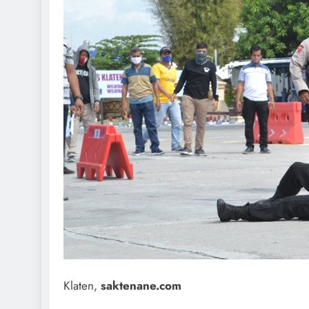
Klaten,
saktenane.com