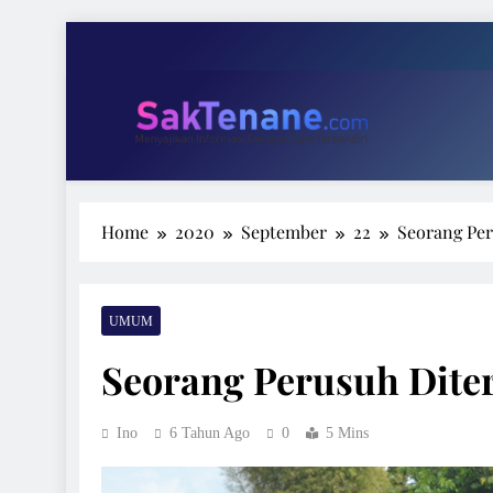
Skip
Tari 
to
content
Wakil Ketu
SakTenane.com
Berita Terbaru Hari ini
Home
2020
September
22
Seorang Per
Tari 
Wakil Ketu
UMUM
Seorang Perusuh Dite
Ino
6 Tahun Ago
0
5 Mins