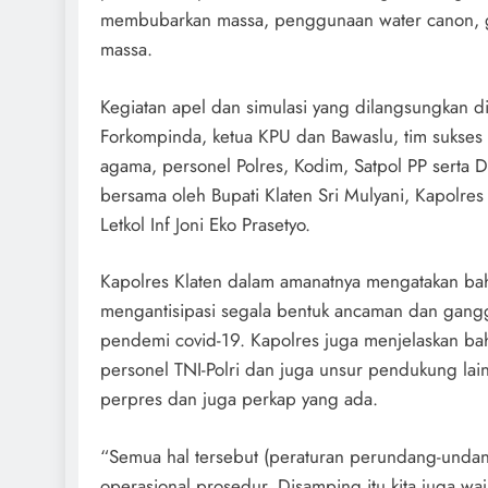
membubarkan massa, penggunaan water canon, g
massa.
Kegiatan apel dan simulasi yang dilangsungkan d
Forkompinda, ketua KPU dan Bawaslu, tim sukses 
agama, personel Polres, Kodim, Satpol PP serta 
bersama oleh Bupati Klaten Sri Mulyani, Kapolre
Letkol Inf Joni Eko Prasetyo.
Kapolres Klaten dalam amanatnya mengatakan bahw
mengantisipasi segala bentuk ancaman dan gangg
pendemi covid-19. Kapolres juga menjelaskan ba
personel TNI-Polri dan juga unsur pendukung l
perpres dan juga perkap yang ada.
“Semua hal tersebut (peraturan perundang-undan
operasional prosedur. Disamping itu kita juga waj