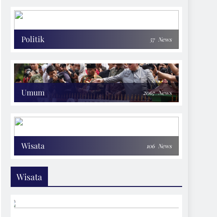
Politik
57
News
Umum
2067
News
Wisata
106
News
Wisata