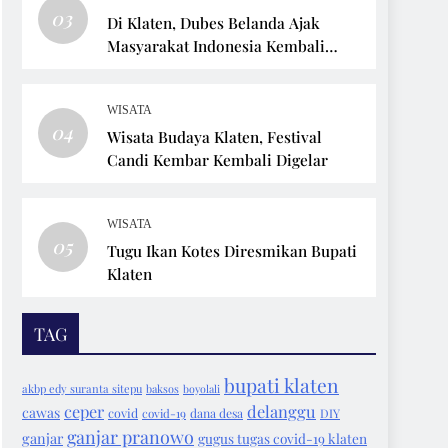
03
Di Klaten, Dubes Belanda Ajak
Masyarakat Indonesia Kembali
Bersepeda
WISATA
04
Wisata Budaya Klaten, Festival
Candi Kembar Kembali Digelar
WISATA
05
Tugu Ikan Kotes Diresmikan Bupati
Klaten
TAG
bupati klaten
akbp edy suranta sitepu
baksos
boyolali
ceper
delanggu
cawas
covid
covid-19
dana desa
DIY
ganjar pranowo
ganjar
gugus tugas covid-19 klaten