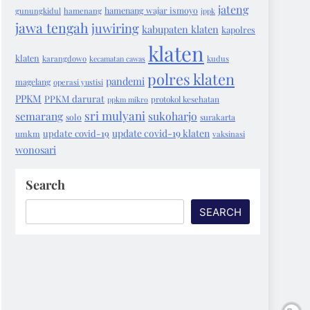
jateng
hamenang wajar ismoyo
gunungkidul
hamenang
ippk
jawa tengah
juwiring
kabupaten klaten
kapolres
klaten
klaten
karangdowo
kecamatan cawas
kudus
polres klaten
pandemi
magelang
operasi yustisi
PPKM
PPKM darurat
protokol kesehatan
ppkm mikro
sri mulyani
semarang
sukoharjo
solo
surakarta
update covid-19 klaten
update covid-19
umkm
vaksinasi
wonosari
Search
SEARCH