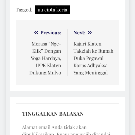
Tagged:
uu cipta kerja
Navigasi
Previous:
Next:
pos
Merasa “Nge-
Kajari Klaten
Klik” Dengan
Takziah ke Rumah
Yoga Hardaya,
Duka Pegawai
IPPK Klaten
Korps Adhyaksa
Dukung Mulyo
Yang Meninggal
TINGGALKAN BALASAN
Alamat email Anda tidak akan
dipublikasikan.
Ruas yang wajib ditandai