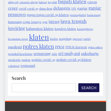
bupati klaten
cawas
akbp edy suranta sitepu
baksos
boyolali
ganjar
ceper
delanggu
ganjar
covid
covid-19
dana desa
DIY
pranowo
gugus tugas covid-19 klaten
gunungkidul
hamenang
jawa tengah
jateng
hamenang wajar ismoyo
ippk
juwiring
kabupaten klaten
kapolres klaten
karangdowo
klaten
magelang
kecamatan cawas
kudus
operasi yustisi
polres klaten
pandemi
PPKM
PPKM darurat
ppkm mikro
sri mulyani
semarang
sukoharjo
protokol kesehatan
solo
update covid-19 klaten
update covid-19
surakarta
umkm
wonosari
vaksinasi
Search
SEARCH