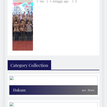
ino
1 minggu ago
0
Category Collection
Hukum
102
News