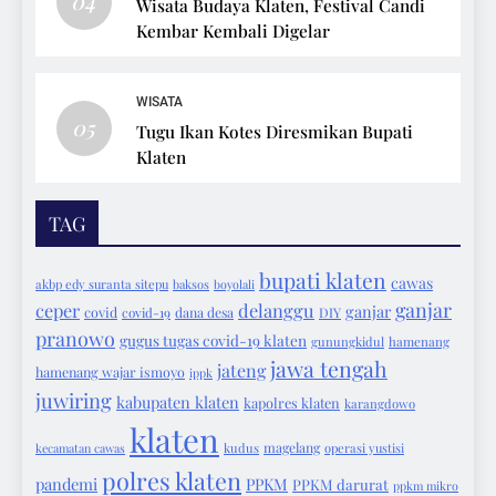
04
Wisata Budaya Klaten, Festival Candi
Kembar Kembali Digelar
WISATA
05
Tugu Ikan Kotes Diresmikan Bupati
Klaten
TAG
bupati klaten
cawas
akbp edy suranta sitepu
baksos
boyolali
ganjar
ceper
delanggu
ganjar
covid
covid-19
dana desa
DIY
pranowo
gugus tugas covid-19 klaten
gunungkidul
hamenang
jawa tengah
jateng
hamenang wajar ismoyo
ippk
juwiring
kabupaten klaten
kapolres klaten
karangdowo
klaten
magelang
kecamatan cawas
kudus
operasi yustisi
polres klaten
pandemi
PPKM
PPKM darurat
ppkm mikro