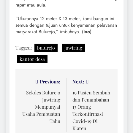
rapat atau aula.
“Ukurannya 12 meter X 13 meter, kami bangun ini
semua dengan tujuan untuk kenyamanan pelayanan
masyarakat Bulurejo,” imbuhnya. (
ino
)
Tagged:
bulurejo
juwiring
kantor desa
Navigasi
Previous:
Next:
pos
Sekdes Bulurejo
19 Pasien Sembuh
Juwiring
dan Penambahan
Mempunyai
13 Orang
Usaha Pembuatan
Terkonfirmasi
Tahu
Covid-19 Di
Klaten