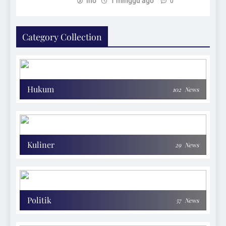
ino
1 minggu ago
0
Category Collection
Hukum
102
News
Kuliner
29
News
Politik
57
News