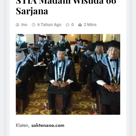
STIA Madani Wisuda 66
Sarjana
Ino
6 Tahun Ago
0
2 Mins
Klaten,
saktenane.com