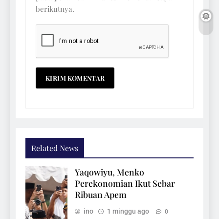
berikutnya.
Related News
Yaqowiyu, Menko
Perekonomian Ikut Sebar
Ribuan Apem
ino
1 minggu ago
0