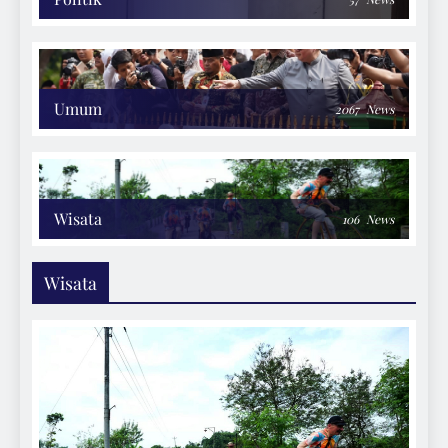
Umum
2067
News
Wisata
106
News
Wisata