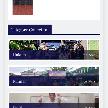
Category Collection
Hukum
102
News
Kuliner
29
News
Politik
57
News