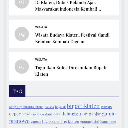
03
Di Klaten, Dubes Belanda Ajak
Masyarakat Indonesia Kembali
Bersepeda
WISATA
04
Wisata Budaya Klaten, Festival Candi
Kembar Kembali Digelar
WISATA
05
Tugu Ikan Kotes Diresmikan Bupati
Klaten
TAG
bupati klaten
cawas
akbp edy suranta sitepu
baksos
boyolali
ganjar
ceper
delanggu
ganjar
covid
covid-19
dana desa
DIY
pranowo
gugus tugas covid-19 klaten
gunungkidul
hamenang