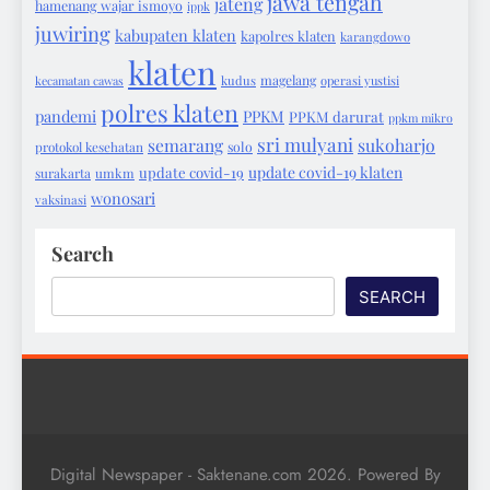
jawa tengah
jateng
hamenang wajar ismoyo
ippk
juwiring
kabupaten klaten
kapolres klaten
karangdowo
klaten
magelang
kecamatan cawas
kudus
operasi yustisi
polres klaten
pandemi
PPKM
PPKM darurat
ppkm mikro
sri mulyani
semarang
sukoharjo
protokol kesehatan
solo
update covid-19 klaten
update covid-19
surakarta
umkm
wonosari
vaksinasi
Search
SEARCH
Digital Newspaper - Saktenane.com 2026. Powered By