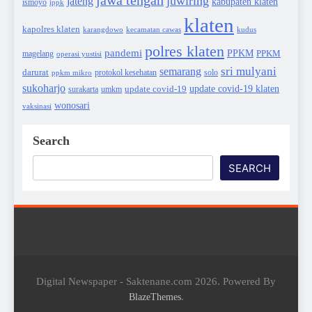
jawa tengah
juwiring
jateng
kabupaten klaten
ismoyo
ippk
klaten
kapolres klaten
karangdowo
kudus
kecamatan cawas
polres klaten
pandemi
PPKM
PPKM
magelang
operasi yustisi
sri mulyani
semarang
darurat
solo
protokol kesehatan
ppkm mikro
sukoharjo
update covid-19
update covid-19 klaten
surakarta
umkm
wonosari
vaksinasi
Search
SEARCH
Digital Newspaper - Saktenane.com 2026. Powered By
.
BlazeThemes