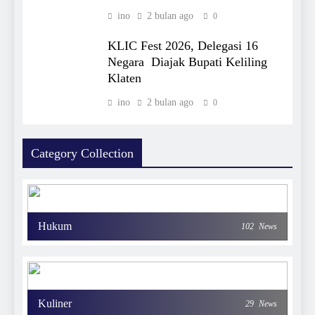
ino
2 bulan ago
0
KLIC Fest 2026, Delegasi 16
Negara Diajak Bupati Keliling
Klaten
ino
2 bulan ago
0
Category Collection
Hukum
102
News
Kuliner
29
News