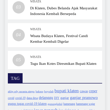
WISATA
03
Di Klaten, Dubes Belanda Ajak Masyarakat
Indonesia Kembali Bersepeda
WISATA
04
Wisata Budaya Klaten, Festival Candi
Kembar Kembali Digelar
WISATA
05
Tugu Ikan Kotes Diresmikan Bupati Klaten
TAG
bupati klaten
ceper
cawas
akbp edy suranta sitepu
baksos
boyolali
ganjar pranowo
delanggu
ganjar
covid
dana desa
DIY
covid-19
gugus tugas covid-19 klaten
hamenang wajar
gunungkidul
hamenang