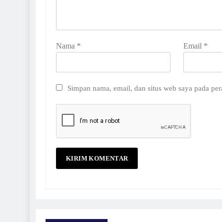
Nama
*
Email
*
Simpan nama, email, dan situs web saya pada per