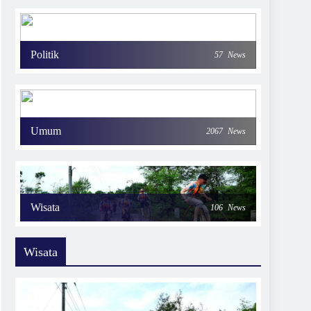
Politik
57
News
Umum
2067
News
Wisata
106
News
Wisata