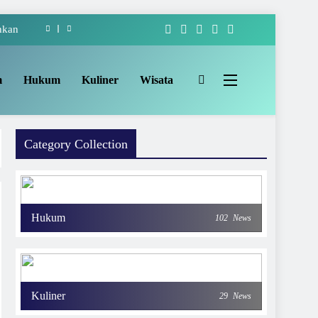
hkan
-222
m
Hukum
Kuliner
Wisata
akat
Apem
Category Collection
hkan
-222
akat
Hukum
102
News
Kuliner
29
News