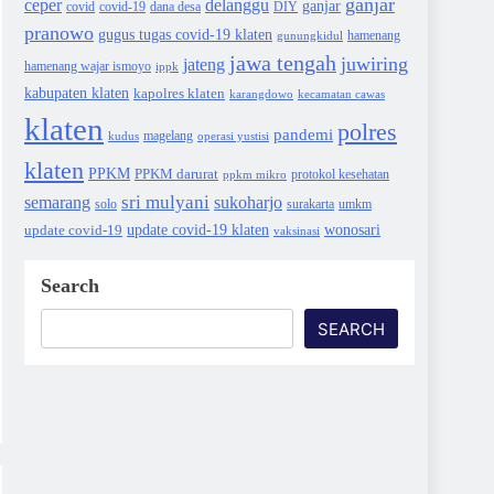
ganjar
ceper
delanggu
ganjar
covid
dana desa
DIY
covid-19
pranowo
gugus tugas covid-19 klaten
gunungkidul
hamenang
jawa tengah
juwiring
jateng
hamenang wajar ismoyo
ippk
kabupaten klaten
kapolres klaten
karangdowo
kecamatan cawas
klaten
polres
pandemi
magelang
kudus
operasi yustisi
klaten
PPKM
PPKM darurat
protokol kesehatan
ppkm mikro
sri mulyani
semarang
sukoharjo
solo
surakarta
umkm
wonosari
update covid-19
update covid-19 klaten
vaksinasi
Search
SEARCH