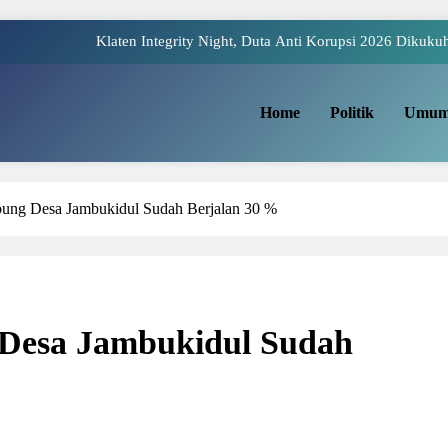
Klaten Integrity Night, Duta Anti Korupsi 2026 Dikuku
 Payung Juwiring Tampil Dalam Puncak Peringatan Hari Jadi Klaten Ke
Home
Politik
Umu
ua Komite I DPD RI Muhdi: Pendidikan Harus Dinikmati Semua Masyar
Yaqowiyu, Menko Perekonomian Ikut Sebar Ribuan 
ng Desa Jambukidul Sudah Berjalan 30 %
Klaten Integrity Night, Duta Anti Korupsi 2026 Dikuku
 Payung Juwiring Tampil Dalam Puncak Peringatan Hari Jadi Klaten Ke
ua Komite I DPD RI Muhdi: Pendidikan Harus Dinikmati Semua Masyar
esa Jambukidul Sudah