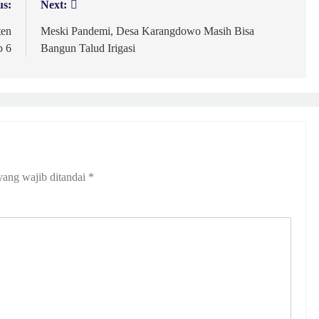
us:
Next:
ten
Meski Pandemi, Desa Karangdowo Masih Bisa
p 6
Bangun Talud Irigasi
yang wajib ditandai
*