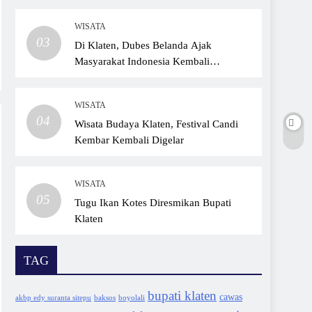
WISATA
03
Di Klaten, Dubes Belanda Ajak
Masyarakat Indonesia Kembali
Bersepeda
WISATA
04
Wisata Budaya Klaten, Festival Candi
Kembar Kembali Digelar
WISATA
05
Tugu Ikan Kotes Diresmikan Bupati
Klaten
TAG
bupati klaten
cawas
akbp edy suranta sitepu
baksos
boyolali