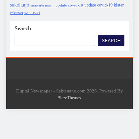
sukoharjo
update covid-19
update covid-19 klaten
surakarta
umkm
wonosari
vaksinasi
Search
SEARCH
Digital Newspaper - Saktenane.com 2026. Powered By
.
BlazeThemes