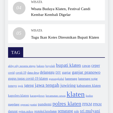
WISATA
04
Wisata Budaya Klaten, Festival Candi
Kembar Kembali Digelar
WISATA
05
Tugu Ikan Kotes Diresmikan Bupati Klaten
TAG
bupati klaten
ceper
cawas
akbp edy suranta sitepu
baksos
boyolali
ganjar pranowo
delanggu
ganjar
covid
dana desa
DIY
covid-19
gugus tugas covid-19 klaten
hamenang wajar
gunungkidul
hamenang
jawa tengah
juwiring
jateng
kabupaten klaten
ismoyo
ippk
klaten
kapolres klaten
karangdowo
kudus
kecamatan cawas
polres klaten
pandemi
PPKM
PPKM
magelang
operasi yustisi
sri mulyani
semarang
darurat
solo
protokol kesehatan
ppkm mikro