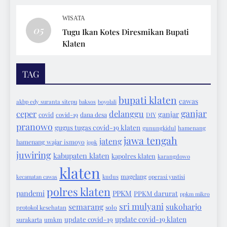
WISATA
05
Tugu Ikan Kotes Diresmikan Bupati
Klaten
TAG
bupati klaten
cawas
akbp edy suranta sitepu
baksos
boyolali
ganjar
ceper
delanggu
ganjar
covid
covid-19
dana desa
DIY
pranowo
gugus tugas covid-19 klaten
gunungkidul
hamenang
jawa tengah
jateng
hamenang wajar ismoyo
ippk
juwiring
kabupaten klaten
kapolres klaten
karangdowo
klaten
magelang
kecamatan cawas
kudus
operasi yustisi
polres klaten
pandemi
PPKM
PPKM darurat
ppkm mikro
sri mulyani
semarang
sukoharjo
protokol kesehatan
solo
update covid-19 klaten
update covid-19
surakarta
umkm