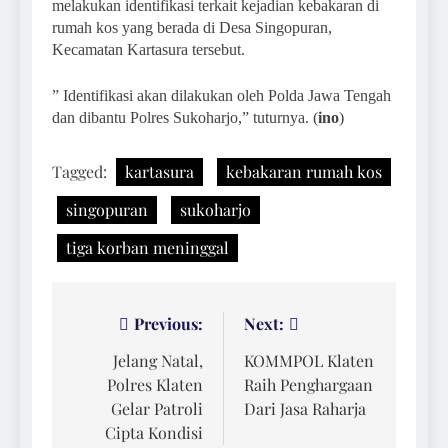
melakukan identifikasi terkait kejadian kebakaran di
rumah kos yang berada di Desa Singopuran,
Kecamatan Kartasura tersebut.
” Identifikasi akan dilakukan oleh Polda Jawa Tengah
dan dibantu Polres Sukoharjo,” tuturnya. (
ino
)
Tagged:
kartasura
kebakaran rumah kos
singopuran
sukoharjo
tiga korban meninggal
Navigasi
Previous:
Next:
pos
Jelang Natal,
KOMMPOL Klaten
Polres Klaten
Raih Penghargaan
Gelar Patroli
Dari Jasa Raharja
Cipta Kondisi