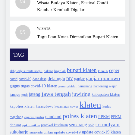
04
Wisata Budaya Klaten, Festival Candi
Kembar Kembali Digelar
WISATA
05
Tugu Ikan Kotes Diresmikan Bupati Klaten
TAG
bupati klaten
ceper
cawas
akbp edy suranta sitepu
baksos
boyolali
ganjar pranowo
delanggu
ganjar
covid
dana desa
DIY
covid-19
gugus tugas covid-19 klaten
hamenang wajar
gunungkidul
hamenang
jawa tengah
juwiring
jateng
kabupaten klaten
ismoyo
ippk
klaten
kapolres klaten
karangdowo
kudus
kecamatan cawas
polres klaten
pandemi
PPKM
PPKM
magelang
operasi yustisi
sri mulyani
semarang
darurat
solo
protokol kesehatan
ppkm mikro
sukoharjo
update covid-19
update covid-19 klaten
surakarta
umkm