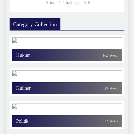
ino
4 hari ago
0
Category Collection
Hukum
102
News
Kuliner
29
News
Politik
57
News