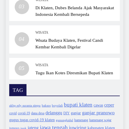
03
Di Klaten, Dubes Belanda Ajak Masyarakat
Indonesia Kembali Bersepeda
WISATA
04
Wisata Budaya Klaten, Festival Candi
Kembar Kembali Digelar
WISATA
05
Tugu Ikan Kotes Diresmikan Bupati Klaten
TAG
bupati klaten
ceper
cawas
akbp edy suranta sitepu
baksos
boyolali
ganjar pranowo
delanggu
ganjar
covid
dana desa
DIY
covid-19
gugus tugas covid-19 klaten
hamenang wajar
gunungkidul
hamenang
jawa tengah
juwiring
jateng
kabupaten klaten
ismoyo
ippk