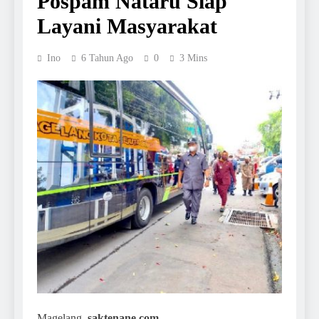
Pospam Nataru Siap
Layani Masyarakat
Ino
6 Tahun Ago
0
3 Mins
Magelang,
saktenane.com