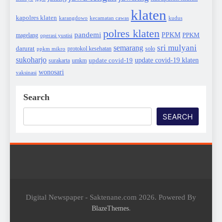
klaten
kapolres klaten
karangdowo
kudus
kecamatan cawas
polres klaten
pandemi
PPKM
PPKM
magelang
operasi yustisi
sri mulyani
semarang
darurat
solo
protokol kesehatan
ppkm mikro
sukoharjo
update covid-19
update covid-19 klaten
surakarta
umkm
wonosari
vaksinasi
Search
SEARCH
Digital Newspaper - Saktenane.com 2026. Powered By
.
BlazeThemes