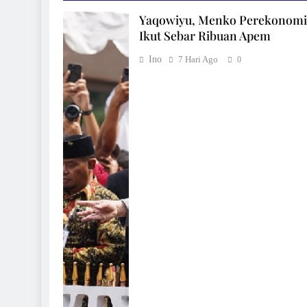
Yaqowiyu, Menko Perekonom
Ikut Sebar Ribuan Apem
Ino
7 Hari Ago
0