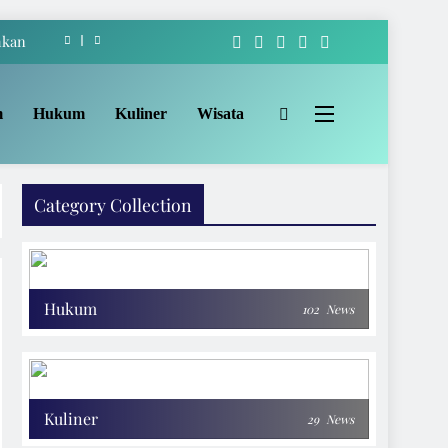
hkan
-222
m
Hukum
Kuliner
Wisata
akat
Apem
Category Collection
hkan
-222
akat
Hukum
102
News
Kuliner
29
News