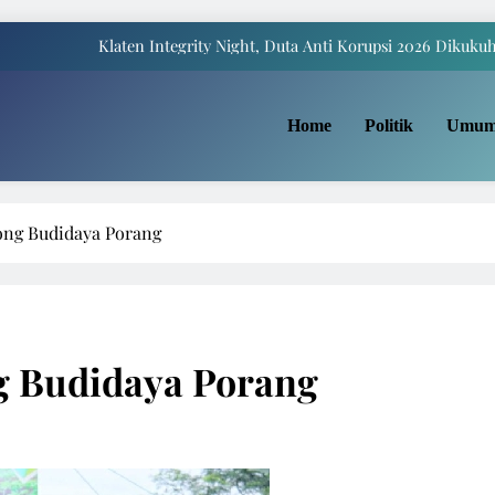
Klaten Integrity Night, Duta Anti Korupsi 2026 Dikuku
Payung Juwiring Tampil Dalam Puncak Peringatan Hari Jadi Klaten Ke
Home
Politik
Umu
a Komite I DPD RI Muhdi: Pendidikan Harus Dinikmati Semua Masyar
Yaqowiyu, Menko Perekonomian Ikut Sebar Ribuan 
Klaten Integrity Night, Duta Anti Korupsi 2026 Dikuku
ng Budidaya Porang
Payung Juwiring Tampil Dalam Puncak Peringatan Hari Jadi Klaten Ke
a Komite I DPD RI Muhdi: Pendidikan Harus Dinikmati Semua Masyar
 Budidaya Porang