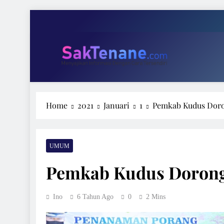
Skip
to
content
Tari 
Wakil Ketu
SakTenane.com
Berita Terbaru Hari ini
Home
2021
Januari
1
Pemkab Kudus Doro
Tari 
Wakil Ketu
UMUM
Pemkab Kudus Dorong
Ino
6 Tahun Ago
0
2 Mins