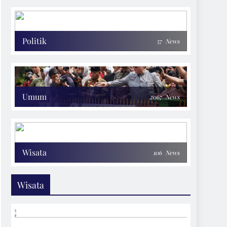
Politik
57
News
Umum
2067
News
Wisata
106
News
Wisata