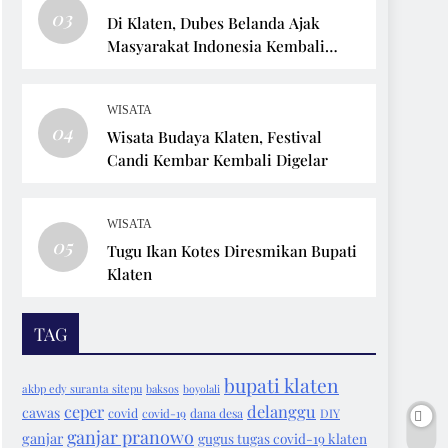
03
Di Klaten, Dubes Belanda Ajak
Masyarakat Indonesia Kembali
Bersepeda
WISATA
04
Wisata Budaya Klaten, Festival
Candi Kembar Kembali Digelar
WISATA
05
Tugu Ikan Kotes Diresmikan Bupati
Klaten
TAG
bupati klaten
akbp edy suranta sitepu
baksos
boyolali
ceper
delanggu
cawas
covid
covid-19
dana desa
DIY
ganjar pranowo
ganjar
gugus tugas covid-19 klaten