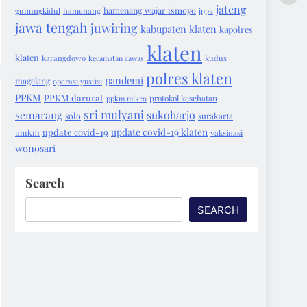
jateng
hamenang wajar ismoyo
gunungkidul
hamenang
ippk
jawa tengah
juwiring
kabupaten klaten
kapolres
klaten
klaten
karangdowo
kecamatan cawas
kudus
polres klaten
pandemi
magelang
operasi yustisi
PPKM
PPKM darurat
protokol kesehatan
ppkm mikro
sri mulyani
semarang
sukoharjo
solo
surakarta
update covid-19 klaten
update covid-19
umkm
vaksinasi
wonosari
Search
SEARCH