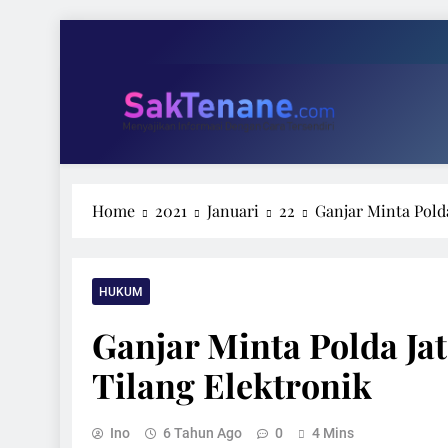
Skip
to
content
Tari 
Wakil Ketu
SakTenane.com
Berita Terbaru Hari ini
Home
2021
Januari
22
Ganjar Minta Polda
Tari 
Wakil Ketu
HUKUM
Ganjar Minta Polda Jat
Tilang Elektronik
Ino
6 Tahun Ago
0
4 Mins