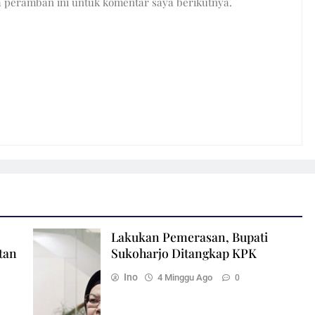
a peramban ini untuk komentar saya berikutnya.
Lakukan Pemerasan, Bupati
tan
Sukoharjo Ditangkap KPK
Ino
4 Minggu Ago
0