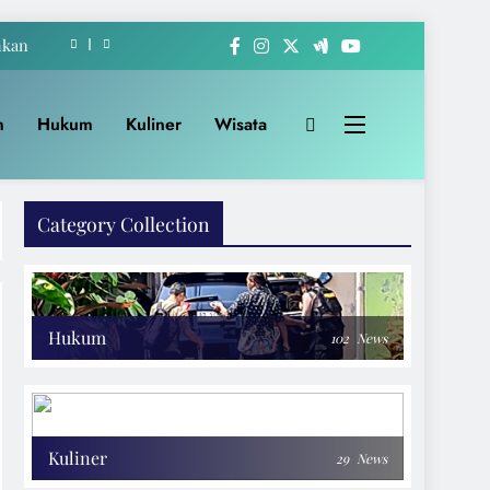
hkan
-222
m
Hukum
Kuliner
Wisata
akat
Apem
Category Collection
hkan
-222
akat
Hukum
102
News
Kuliner
29
News