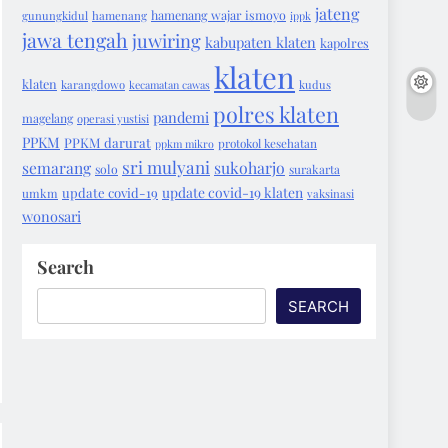
jateng
hamenang wajar ismoyo
gunungkidul
hamenang
ippk
jawa tengah
juwiring
kabupaten klaten
kapolres
klaten
klaten
karangdowo
kecamatan cawas
kudus
polres klaten
pandemi
magelang
operasi yustisi
PPKM
PPKM darurat
protokol kesehatan
ppkm mikro
sri mulyani
semarang
sukoharjo
solo
surakarta
update covid-19 klaten
update covid-19
umkm
vaksinasi
wonosari
Search
SEARCH