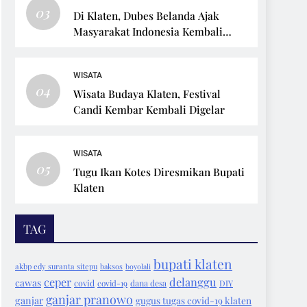
03
Di Klaten, Dubes Belanda Ajak
Masyarakat Indonesia Kembali
Bersepeda
WISATA
04
Wisata Budaya Klaten, Festival
Candi Kembar Kembali Digelar
WISATA
05
Tugu Ikan Kotes Diresmikan Bupati
Klaten
TAG
bupati klaten
akbp edy suranta sitepu
baksos
boyolali
ceper
delanggu
cawas
covid
covid-19
dana desa
DIY
ganjar pranowo
ganjar
gugus tugas covid-19 klaten