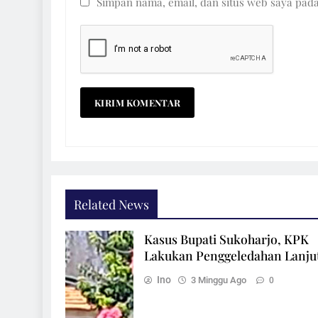
Simpan nama, email, dan situs web saya pad
Related News
Kasus Bupati Sukoharjo, KPK
Lakukan Penggeledahan Lanju
Ino
3 Minggu Ago
0