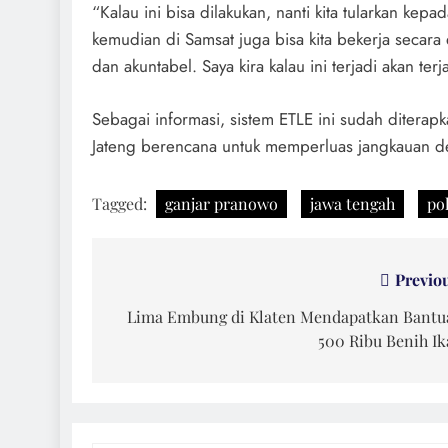
“Kalau ini bisa dilakukan, nanti kita tularkan kep
kemudian di Samsat juga bisa kita bekerja secara 
dan akuntabel. Saya kira kalau ini terjadi akan ter
Sebagai informasi, sistem ETLE ini sudah diterap
Jateng berencana untuk memperluas jangkauan den
Tagged:
ganjar pranowo
jawa tengah
po
Navigasi
Previo
pos
Lima Embung di Klaten Mendapatkan Bantu
500 Ribu Benih I