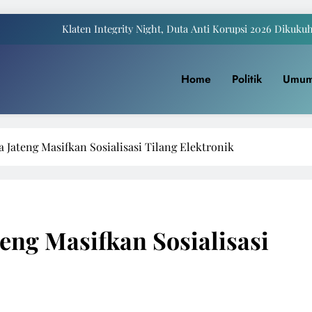
Klaten Integrity Night, Duta Anti Korupsi 2026 Dikuku
Payung Juwiring Tampil Dalam Puncak Peringatan Hari Jadi Klaten Ke
Home
Politik
Umu
a Komite I DPD RI Muhdi: Pendidikan Harus Dinikmati Semua Masyar
Yaqowiyu, Menko Perekonomian Ikut Sebar Ribuan 
Klaten Integrity Night, Duta Anti Korupsi 2026 Dikuku
 Jateng Masifkan Sosialisasi Tilang Elektronik
Payung Juwiring Tampil Dalam Puncak Peringatan Hari Jadi Klaten Ke
a Komite I DPD RI Muhdi: Pendidikan Harus Dinikmati Semua Masyar
eng Masifkan Sosialisasi