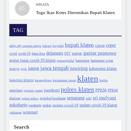
WISATA
05
Tugu Ikan Kotes Diresmikan Bupati Klaten
TAG
bupati klaten
ceper
cawas
akbp edy suranta sitepu
baksos
boyolali
ganjar pranowo
delanggu
ganjar
covid
dana desa
DIY
covid-19
gugus tugas covid-19 klaten
hamenang wajar
gunungkidul
hamenang
jawa tengah
juwiring
jateng
kabupaten klaten
ismoyo
ippk
klaten
kapolres klaten
karangdowo
kudus
kecamatan cawas
polres klaten
pandemi
PPKM
PPKM
magelang
operasi yustisi
sri mulyani
semarang
darurat
solo
protokol kesehatan
ppkm mikro
sukoharjo
update covid-19
update covid-19 klaten
surakarta
umkm
wonosari
vaksinasi
Search