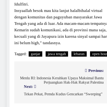
Idulfitri.
Insyaallah besok mau kita lanjut halalbihalal virtual
dengan komunitas dan paguyuban masyarakat Jawa
Tengah yang ada di luar. Ada macam-macam tempatny
Kemarin sudah komunikasi, ada di provinsi mana saja,
kecuali yang di Jayapura izin karena sinyal sampai har
ini belum high,” tandasnya.
Tagged:
ganjar
jawa tengah
lebaran
open hou
Navigasi
Previous:
pos
Menlu RI: Indonesia Kerahkan Upaya Maksimal Bantu
Perjuangkan Hak-Hak Rakyat Palestina
Next:
Tekan Pekat, Pemda Kudus Gencarkan “Sweeping”