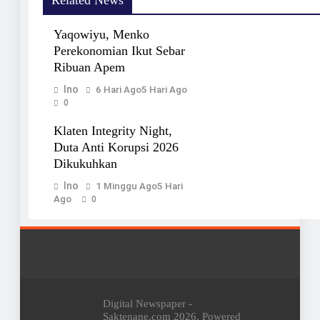
Related News
Yaqowiyu, Menko
Perekonomian Ikut Sebar
Ribuan Apem
Ino
6 Hari Ago
5 Hari Ago
0
Klaten Integrity Night,
Duta Anti Korupsi 2026
Dikukuhkan
Ino
1 Minggu Ago
5 Hari
Ago
0
Digital Newspaper -
Saktenane.com 2026. Powered