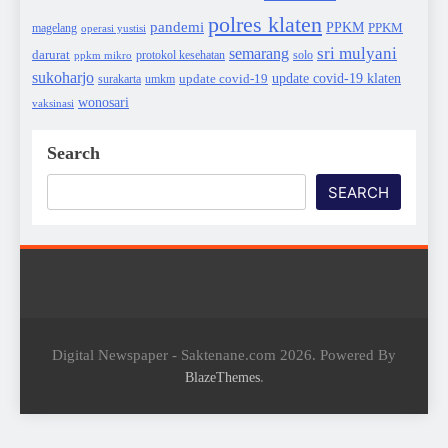
polres klaten
pandemi
PPKM
PPKM
magelang
operasi yustisi
sri mulyani
semarang
darurat
solo
protokol kesehatan
ppkm mikro
sukoharjo
update covid-19
update covid-19 klaten
surakarta
umkm
wonosari
vaksinasi
Search
SEARCH
Digital Newspaper - Saktenane.com 2026. Powered By
.
BlazeThemes