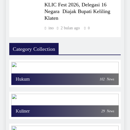
KLIC Fest 2026, Delegasi 16
Negara Diajak Bupati Keliling
Klaten
ino
2 bulan ago
0
Category Collection
Hukum
102
News
Kuliner
29
News