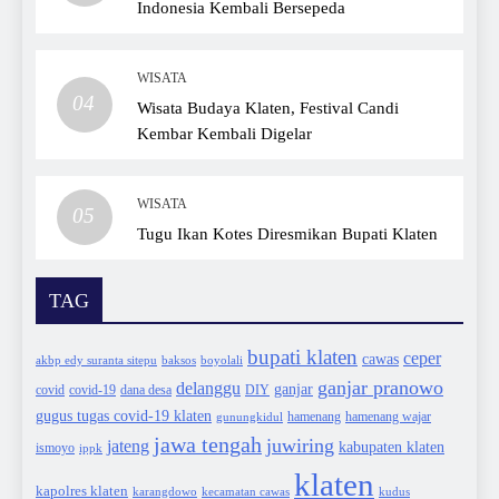
Indonesia Kembali Bersepeda
WISATA
04
Wisata Budaya Klaten, Festival Candi
Kembar Kembali Digelar
WISATA
05
Tugu Ikan Kotes Diresmikan Bupati Klaten
TAG
bupati klaten
ceper
cawas
akbp edy suranta sitepu
baksos
boyolali
ganjar pranowo
delanggu
ganjar
covid
dana desa
DIY
covid-19
gugus tugas covid-19 klaten
hamenang wajar
gunungkidul
hamenang
jawa tengah
juwiring
jateng
kabupaten klaten
ismoyo
ippk
klaten
kapolres klaten
karangdowo
kudus
kecamatan cawas