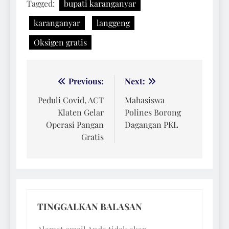
Tagged:
bupati karanganyar
karanganyar
langgeng
Oksigen gratis
Navigasi
Previous:
Next:
pos
Peduli Covid, ACT
Mahasiswa
Klaten Gelar
Polines Borong
Operasi Pangan
Dagangan PKL
Gratis
TINGGALKAN BALASAN