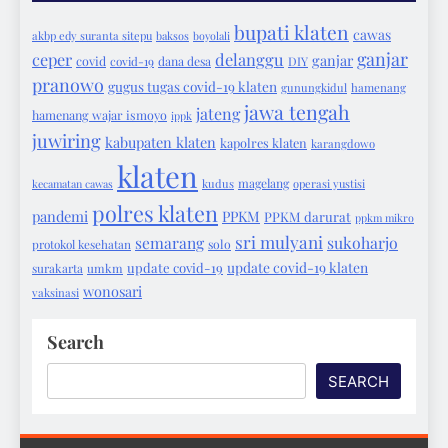
bupati klaten
cawas
akbp edy suranta sitepu
baksos
boyolali
ganjar
ceper
delanggu
ganjar
covid
covid-19
dana desa
DIY
pranowo
gugus tugas covid-19 klaten
gunungkidul
hamenang
jawa tengah
jateng
hamenang wajar ismoyo
ippk
juwiring
kabupaten klaten
kapolres klaten
karangdowo
klaten
magelang
kecamatan cawas
kudus
operasi yustisi
polres klaten
pandemi
PPKM
PPKM darurat
ppkm mikro
sri mulyani
semarang
sukoharjo
protokol kesehatan
solo
update covid-19 klaten
update covid-19
surakarta
umkm
wonosari
vaksinasi
Search
SEARCH