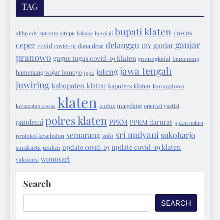
TAG
bupati klaten
cawas
akbp edy suranta sitepu
baksos
boyolali
ganjar
ceper
delanggu
ganjar
covid
covid-19
dana desa
DIY
pranowo
gugus tugas covid-19 klaten
gunungkidul
hamenang
jawa tengah
jateng
hamenang wajar ismoyo
ippk
juwiring
kabupaten klaten
kapolres klaten
karangdowo
klaten
magelang
kecamatan cawas
kudus
operasi yustisi
polres klaten
pandemi
PPKM
PPKM darurat
ppkm mikro
sri mulyani
semarang
sukoharjo
protokol kesehatan
solo
update covid-19 klaten
update covid-19
surakarta
umkm
wonosari
vaksinasi
Search
SEARCH