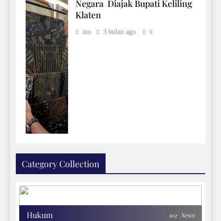
Negara Diajak Bupati Keliling
Klaten
ino
3 bulan ago
0
Category Collection
Hukum
102
News