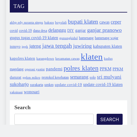
TAG
bupati klaten
ceper
cawas
akbp edy suranta sitepu
baksos
boyolali
ganjar pranowo
delanggu
ganjar
covid
dana desa
DIY
covid-19
gugus tugas covid-19 klaten
hamenang wajar
gunungkidul
hamenang
jawa tengah
juwiring
jateng
kabupaten klaten
ismoyo
ippk
klaten
kapolres klaten
karangdowo
kudus
kecamatan cawas
polres klaten
pandemi
PPKM
PPKM
magelang
operasi yustisi
sri mulyani
semarang
darurat
solo
protokol kesehatan
ppkm mikro
sukoharjo
update covid-19
update covid-19 klaten
surakarta
umkm
wonosari
vaksinasi
Search
SEARCH