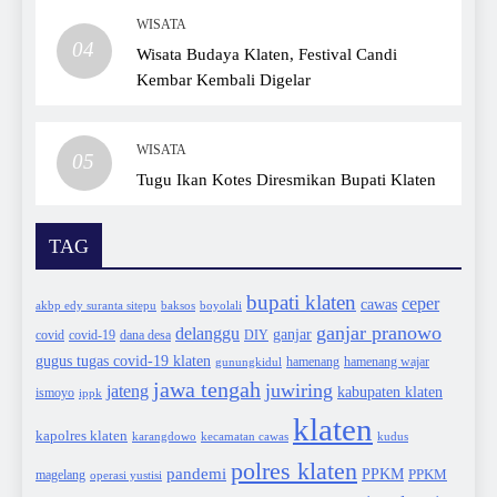
WISATA
04
Wisata Budaya Klaten, Festival Candi
Kembar Kembali Digelar
WISATA
05
Tugu Ikan Kotes Diresmikan Bupati Klaten
TAG
bupati klaten
ceper
cawas
akbp edy suranta sitepu
baksos
boyolali
ganjar pranowo
delanggu
ganjar
covid
dana desa
DIY
covid-19
gugus tugas covid-19 klaten
hamenang wajar
gunungkidul
hamenang
jawa tengah
juwiring
jateng
kabupaten klaten
ismoyo
ippk
klaten
kapolres klaten
karangdowo
kudus
kecamatan cawas
polres klaten
pandemi
PPKM
PPKM
magelang
operasi yustisi