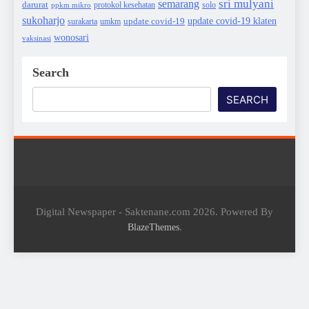
sri mulyani
semarang
darurat
solo
protokol kesehatan
ppkm mikro
sukoharjo
update covid-19
update covid-19 klaten
surakarta
umkm
wonosari
vaksinasi
Search
SEARCH
Digital Newspaper - Saktenane.com 2026. Powered By
.
BlazeThemes