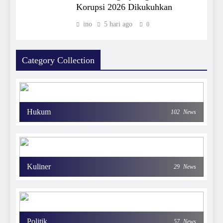
Korupsi 2026 Dikukuhkan
ino
5 hari ago
0
Category Collection
Hukum
102
News
Kuliner
29
News
Politik
57
News