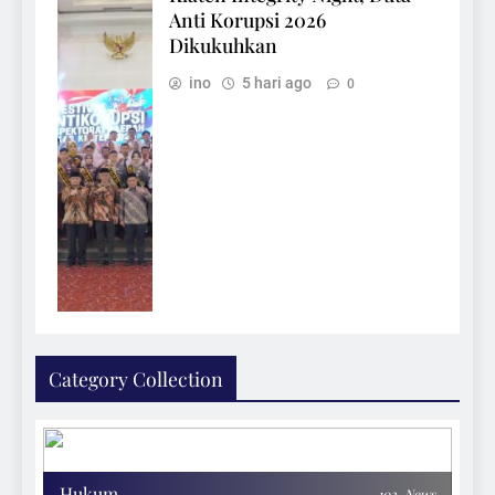
Anti Korupsi 2026
Dikukuhkan
ino
5 hari ago
0
Category Collection
Hukum
102
News