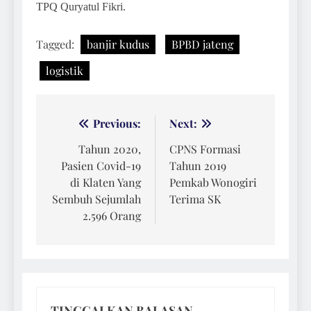
TPQ Quryatul Fikri.
Tagged:
banjir kudus
BPBD jateng
logistik
Navigasi
Previous:
Next:
pos
Tahun 2020,
CPNS Formasi
Pasien Covid-19
Tahun 2019
di Klaten Yang
Pemkab Wonogiri
Sembuh Sejumlah
Terima SK
2.596 Orang
TINGGALKAN BALASAN