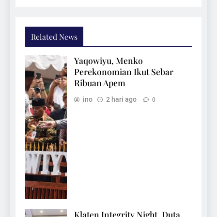
Related News
Yaqowiyu, Menko
Perekonomian Ikut Sebar
Ribuan Apem
ino
2 hari ago
0
Klaten Integrity Night, Duta