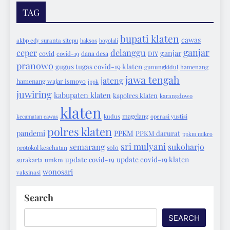
TAG
bupati klaten
cawas
akbp edy suranta sitepu
baksos
boyolali
ganjar
ceper
delanggu
ganjar
covid
covid-19
dana desa
DIY
pranowo
gugus tugas covid-19 klaten
gunungkidul
hamenang
jawa tengah
jateng
hamenang wajar ismoyo
ippk
juwiring
kabupaten klaten
kapolres klaten
karangdowo
klaten
magelang
kecamatan cawas
kudus
operasi yustisi
polres klaten
pandemi
PPKM
PPKM darurat
ppkm mikro
sri mulyani
semarang
sukoharjo
protokol kesehatan
solo
update covid-19 klaten
update covid-19
surakarta
umkm
wonosari
vaksinasi
Search
SEARCH