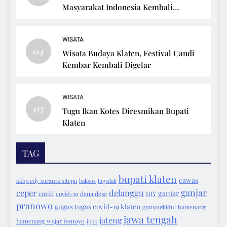
Masyarakat Indonesia Kembali
Bersepeda
WISATA
04
Wisata Budaya Klaten, Festival Candi
Kembar Kembali Digelar
WISATA
05
Tugu Ikan Kotes Diresmikan Bupati
Klaten
TAG
bupati klaten
cawas
akbp edy suranta sitepu
baksos
boyolali
ganjar
ceper
delanggu
ganjar
covid
covid-19
dana desa
DIY
pranowo
gugus tugas covid-19 klaten
gunungkidul
hamenang
jawa tengah
jateng
hamenang wajar ismoyo
ippk