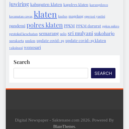
juwiring
kabupaten klaten
kapolres klaten
karangdowo
klaten
magelang
kecamatan cawas
kudus
operasi yustisi
polres klaten
pandemi
PPKM
PPKM darurat
ppkm mikro
sri mulyani
semarang
sukoharjo
protokol kesehatan
solo
update covid-19 klaten
update covid-19
surakarta
umkm
wonosari
vaksinasi
Search
SEARCH
Digital Newspaper - Saktenane.com 2026. Powered By
.
BlazeThemes