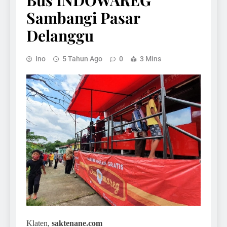
Bus INDOWAREG
Sambangi Pasar
Delanggu
Ino
5 Tahun Ago
0
3 Mins
Klaten,
saktenane.com