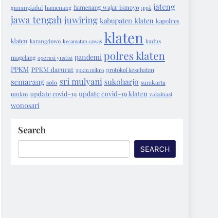
jateng
hamenang wajar ismoyo
gunungkidul
hamenang
ippk
jawa tengah
juwiring
kabupaten klaten
kapolres
klaten
klaten
karangdowo
kecamatan cawas
kudus
polres klaten
pandemi
magelang
operasi yustisi
PPKM
PPKM darurat
protokol kesehatan
ppkm mikro
sri mulyani
semarang
sukoharjo
solo
surakarta
update covid-19 klaten
update covid-19
umkm
vaksinasi
wonosari
Search
SEARCH