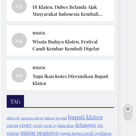
03
Di Klaten, Dubes Belanda Ajak
Masyarakat Indonesia Kembali
Bersepeda
WISATA
04
Wisata Budaya Klaten, Festival
Candi Kembar Kembali Digelar
WISATA
05
Tugu Ikan Kotes Diresmikan Bupati
Klaten
TAG
bupati klaten
akbp edy suranta sitepu
baksos
boyolali
ceper
delanggu
cawas
covid
covid-19
dana desa
DIY
ganjar pranowo
ganjar
gugus tugas covid-19 klaten