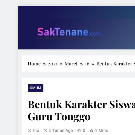
Skip
to
content
Tari 
Wakil Ketu
SakTenane.com
Berita Terbaru Hari ini
Home
2021
Maret
16
Bentuk Karakter 
Tari 
Wakil Ketu
UMUM
Bentuk Karakter Sisw
Guru Tonggo
Ino
5 Tahun Ago
0
2 Mins