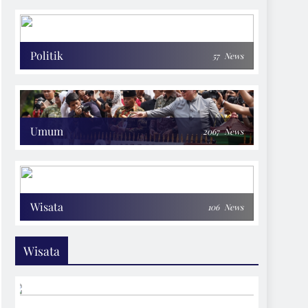
Politik
57
News
Umum
2067
News
Wisata
106
News
Wisata