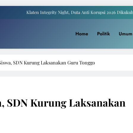
Klaten Integrity Night, Duta Anti Korupsi 2026 Dikuku
Payung Juwiring Tampil Dalam Puncak Peringatan Hari Jadi Klaten Ke
Home
Politik
Umum
a Komite I DPD RI Muhdi: Pendidikan Harus Dinikmati Semua Masyar
Yaqowiyu, Menko Perekonomian Ikut Sebar Ribuan 
Klaten Integrity Night, Duta Anti Korupsi 2026 Dikuku
Siswa, SDN Kurung Laksanakan Guru Tonggo
Payung Juwiring Tampil Dalam Puncak Peringatan Hari Jadi Klaten Ke
a Komite I DPD RI Muhdi: Pendidikan Harus Dinikmati Semua Masyar
a, SDN Kurung Laksanakan