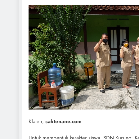
Klaten,
saktenane.com
Untuk membentuk karakter siswa, SDN Kurung, K