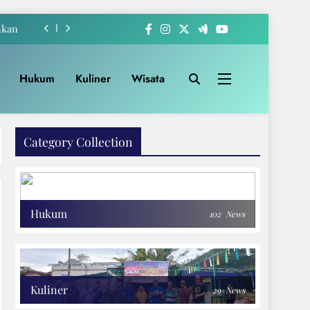
hkan
-222
Hukum
Kuliner
Wisata
akat
Apem
Category Collection
hkan
-222
akat
Hukum
102
News
Kuliner
29
News