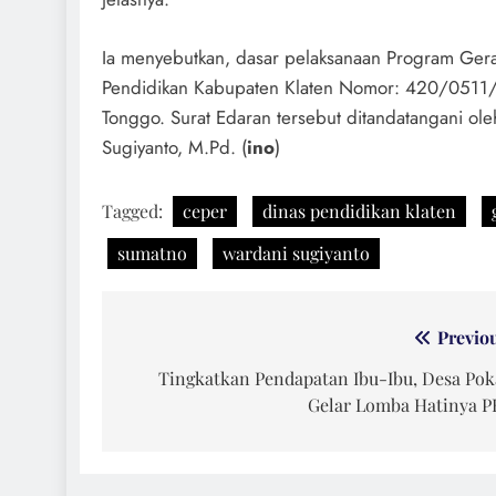
Ia menyebutkan, dasar pelaksanaan Program Gera
Pendidikan Kabupaten Klaten Nomor: 420/0511/
Tonggo. Surat Edaran tersebut ditandatangani ol
Sugiyanto, M.Pd. (
ino
)
Tagged:
ceper
dinas pendidikan klaten
sumatno
wardani sugiyanto
Navigasi
Previo
pos
Tingkatkan Pendapatan Ibu-Ibu, Desa Po
Gelar Lomba Hatinya P